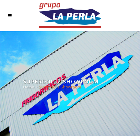
SUPERDOLLZ SHOWROOM
Home
>
SuperDollz Showroom