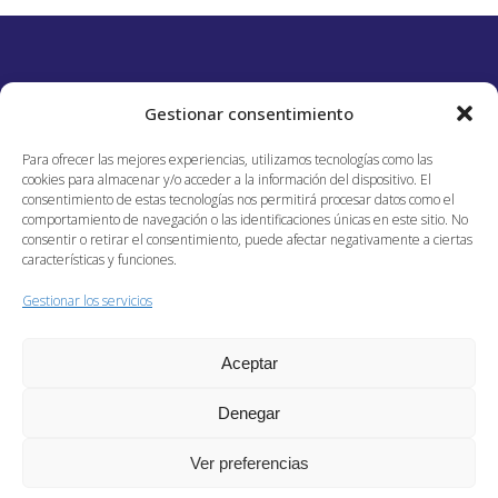
DISTRIBUCIONES LA PERLA
Gestionar consentimiento
Para ofrecer las mejores experiencias, utilizamos tecnologías como las
cookies para almacenar y/o acceder a la información del dispositivo. El
consentimiento de estas tecnologías nos permitirá procesar datos como el
comportamiento de navegación o las identificaciones únicas en este sitio. No
consentir o retirar el consentimiento, puede afectar negativamente a ciertas
características y funciones.
AVISO LEGAL
Gestionar los servicios
POLÍTICA DE PRIVACIDAD
POLÍTICA DE COOKIES
Aceptar
Denegar
Ver preferencias