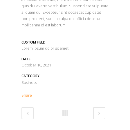
quis dui viverra vestibulum. Suspendisse vulputate
aliquam dui.Excepteur sint occaecat cupidatat
non proident, sunt in culpa qui officia deserunt
mollit anim id est laborum
CUSTOM FIELD
Lorem ipsum dolor sit amet
DATE
October 10, 2021
CATEGORY
Business
Share